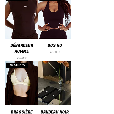
DÉBARDEUR
DOS NU
HOMME
Prix
45,00 €
Prix
29,00 €
EN STUDIO
BRASSIÈRE
BANDEAU NOIR