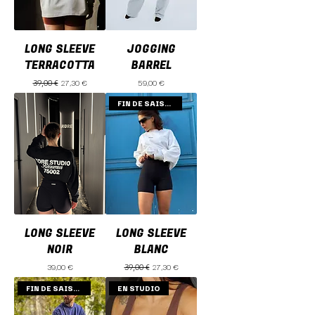
LONG SLEEVE
JOGGING
TERRACOTTA
BARREL
Prix original
Prix promotionnel
Prix
27,30 €
59,00 €
39,00 €
FIN DE SAISON
LONG SLEEVE
LONG SLEEVE
NOIR
BLANC
Prix
Prix original
Prix promotionnel
39,00 €
27,30 €
39,00 €
FIN DE SAISON
EN STUDIO