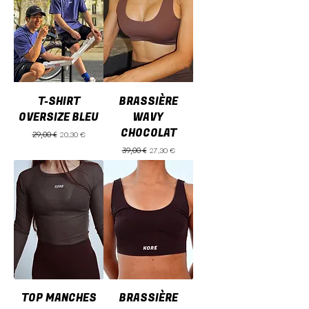
T-SHIRT
BRASSIÈRE
OVERSIZE BLEU
WAVY
CHOCOLAT
Prix original
Prix promotionnel
20,30 €
29,00 €
Prix original
Prix promotionnel
27,30 €
39,00 €
TOP MANCHES
BRASSIÈRE