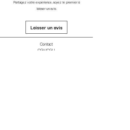
Partagez votre expérience, soyez le premier à
laisser un avis.
Laisser un avis
Contact
CGV/CGU
Cartes Cadeaux
Le blog
FAQ
Nos studios reformer à Paris
KORE Réaumur
103 rue Réaumur,
75002 Paris
reaumur@kore-studio.com
KORE Richard Lenoir
15 Bd Richard-Lenoir,