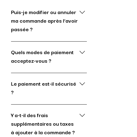
Puis-je modifier ou annuler
ma commande après l’avoir
passée ?
Oui, tant que celle-ci n’a pas encore
été traitée ou expédiée. Veuillez
Quels modes de paiement
nous contacter rapidement par
acceptez-vous ?
email pour vérifier la faisabilité.
Nous acceptons les paiements par
carte bancaire (Visa, Mastercard,
Le paiement est-il sécurisé
American Express), Google Pay et
?
Apple Pay.
Oui, toutes les transactions sont
cryptées (SSL/TLS). Nous utilisons
Y a-t-il des frais
le prestataire agréé Stripe. Vos
supplémentaires ou taxes
données bancaires ne sont jamais
à ajouter à la commande ?
stockées sur nos serveurs.