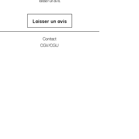
laisser un avis.
Laisser un avis
Contact
CGV/CGU
Cartes Cadeaux
Le blog
FAQ
Nos studios reformer à Paris
KORE Réaumur
103 rue Réaumur,
75002 Paris
reaumur@kore-studio.com
KORE Richard Lenoir
15 Bd Richard-Lenoir,
75011 Paris